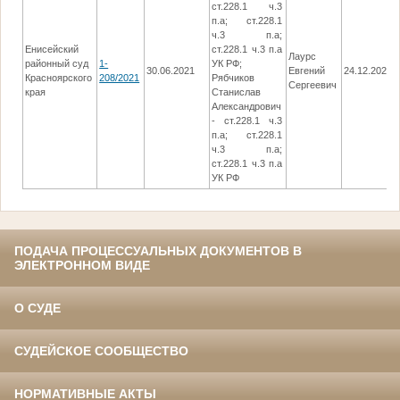
ст.228.1 ч.3
п.а; ст.228.1
ч.3 п.а;
Енисейский
ст.228.1 ч.3 п.а
Лаурс
районный суд
1-
УК РФ;
30.06.2021
Евгений
24.12.2021
Красноярского
208/2021
Рябчиков
Сергеевич
края
Станислав
Александрович
- ст.228.1 ч.3
п.а; ст.228.1
ч.3 п.а;
ст.228.1 ч.3 п.а
УК РФ
ПОДАЧА ПРОЦЕССУАЛЬНЫХ ДОКУМЕНТОВ В
ЭЛЕКТРОННОМ ВИДЕ
О СУДЕ
СУДЕЙСКОЕ СООБЩЕСТВО
НОРМАТИВНЫЕ АКТЫ