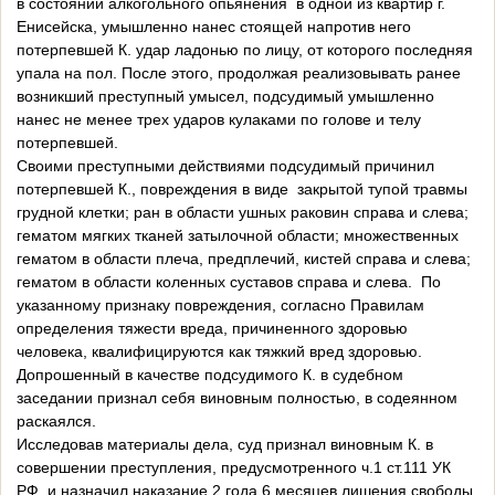
в состоянии алкогольного опьянения в одной из квартир г.
Енисейска, умышленно нанес стоящей напротив него
потерпевшей К. удар ладонью по лицу, от которого последняя
упала на пол. После этого, продолжая реализовывать ранее
возникший преступный умысел, подсудимый умышленно
нанес не менее трех ударов кулаками по голове и телу
потерпевшей.
Своими преступными действиями подсудимый причинил
потерпевшей К., повреждения в виде закрытой тупой травмы
грудной клетки; ран в области ушных раковин справа и слева;
гематом мягких тканей затылочной области; множественных
гематом в области плеча, предплечий, кистей справа и слева;
гематом в области коленных суставов справа и слева. По
указанному признаку повреждения, согласно Правилам
определения тяжести вреда, причиненного здоровью
человека, квалифицируются как тяжкий вред здоровью.
Допрошенный в качестве подсудимого К. в судебном
заседании признал себя виновным полностью, в содеянном
раскаялся.
Исследовав материалы дела, суд признал виновным К. в
совершении преступления, предусмотренного ч.1 ст.111 УК
РФ, и назначил наказание 2 года 6 месяцев лишения свободы,