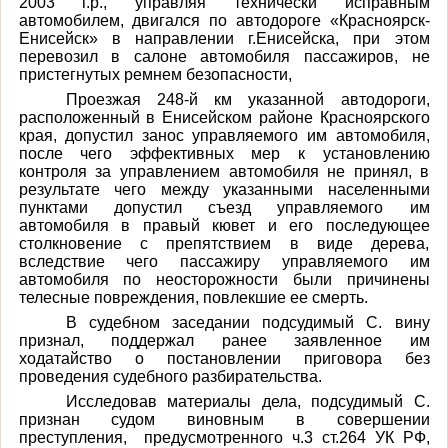
2003 г.р., управляя технически исправным
автомобилем, двигался по автодороге «Красноярск-
Енисейск» в направлении г.Енисейска, при этом
перевозил в салоне автомобиля пассажиров, не
пристегнутых ремнем безопасности,
Проезжая 248-й км указанной автодороги,
расположенный в Енисейском районе Красноярского
края, допустил занос управляемого им автомобиля,
после чего эффективных мер к установлению
контроля за управлением автомобиля не принял, в
результате чего между указанными населенными
пунктами допустил съезд управляемого им
автомобиля в правый кювет и его последующее
столкновение с препятствием в виде дерева,
вследствие чего пассажиру управляемого им
автомобиля по неосторожности были причинены
телесные повреждения, повлекшие ее смерть.
В судебном заседании подсудимый С. вину
признал, поддержал ранее заявленное им
ходатайство о постановлении приговора без
проведения судебного разбирательства.
Исследовав материалы дела, подсудимый С.
признан судом виновным
в совершении
преступления, предусмотренного ч.3 ст.264 УК РФ,